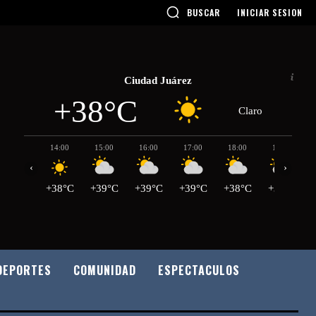
BUSCAR
INICIAR SESION
Ciudad Juárez
+38°C
Claro
14:00
15:00
16:00
17:00
18:00
19:00
‹
›
+38°C
+39°C
+39°C
+39°C
+38°C
+37°C
DEPORTES
COMUNIDAD
ESPECTACULOS