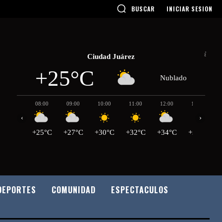
BUSCAR
INICIAR SESION
Ciudad Juárez
+25°C
Nublado
08:00
09:00
10:00
11:00
12:00
13:00
‹
›
+25°C
+27°C
+30°C
+32°C
+34°C
+36°C
DEPORTES
COMUNIDAD
ESPECTACULOS