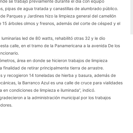
onde se trabajó previamente durante el día con equipo
, pipas de agua tratada y canastillas de alumbrado público.
 de Parques y Jardines hizo la limpieza general del camellón
e 15 árboles olmos y fresnos, además del corte de césped y el
luminarias led de 80 watts, rehabilitó otras 32 y le dio
sta calle, en el tramo de la Panamericana a la avenida De los
ncionario.
lómetros, área en donde se hicieron trabajos de limpieza
 finalidad de retirar principalmente tierra de arrastre.
as y recogieron 14 toneladas de hierba y basura, además de
ecánicas, la Barranco Azul es una calle de cruce para vialidades
 en condiciones de limpieza e iluminada”, indicó.
gradecieron a la administración municipal por los trabajos
edores.