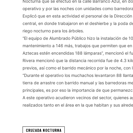
Nocturna que se efectuó en la calle Barranco Azul, en d
operativo y por las noches con unidades como barredoras
Explicó que en esta actividad el personal de la Dirección
central, en donde trabajaron en el deshierbe y la poda d
riego nocturno para los árboles.
“El equipo de Alumbrado Público hizo la instalación de 10 
mantenimiento a 146 más, trabajos que permiten que en e
Aztecas estén encendidas 188 lámparas”, mencionó el fu
Rivera mencionó que la distancia recorrida fue de 4.3 ki
previos, así como el barrido mecánico por la noche, con la
“Durante el operativo los muchachos levantaron 88 llant
tierra de arrastre con barrido manual y las barredoras m
principales, es por eso la importancia de que permanezca
A este operativo acudieron vecinos del sector, quienes a
realizados tanto en el área en la que habitan y sus alred
CRUZADA NOCTURNA