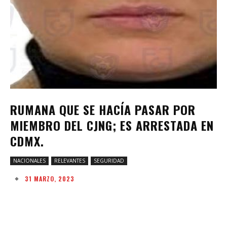
RUMANA QUE SE HACÍA PASAR POR
MIEMBRO DEL CJNG; ES ARRESTADA EN
CDMX.
NACIONALES
RELEVANTES
SEGURIDAD
31 MARZO, 2023
Facebook
Twitter
Pinterest
W