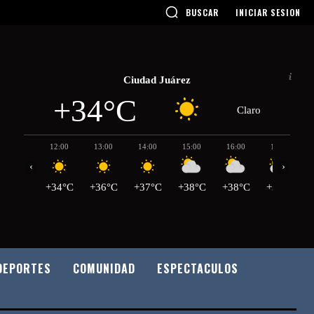
BUSCAR
INICIAR SESION
Ciudad Juárez
+34°C
Claro
12:00
13:00
14:00
15:00
16:00
17:00
‹
›
+34°C
+36°C
+37°C
+38°C
+38°C
+39°C
DEPORTES
COMUNIDAD
ESPECTACULOS