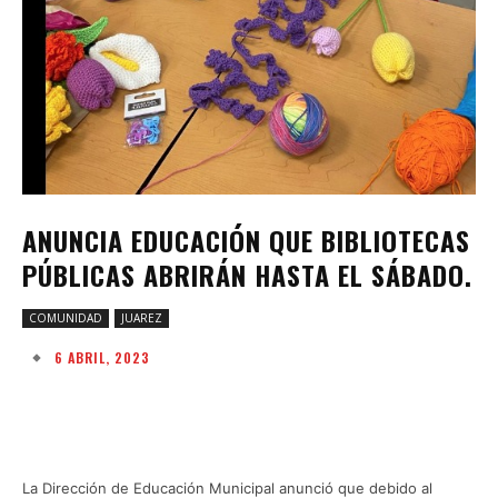
ANUNCIA EDUCACIÓN QUE BIBLIOTECAS
PÚBLICAS ABRIRÁN HASTA EL SÁBADO.
COMUNIDAD
JUAREZ
6 ABRIL, 2023
Facebook
Twitter
Pinterest
W
La Dirección de Educación Municipal anunció que debido al