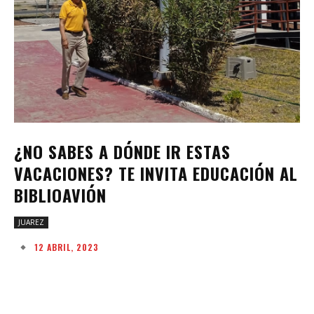
¿NO SABES A DÓNDE IR ESTAS
VACACIONES? TE INVITA EDUCACIÓN AL
BIBLIOAVIÓN
JUAREZ
12 ABRIL, 2023
Facebook
Twitter
Pinterest
W