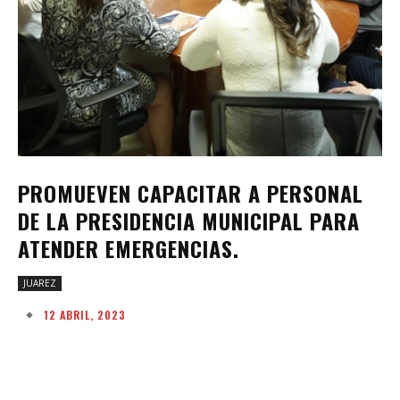
PROMUEVEN CAPACITAR A PERSONAL
DE LA PRESIDENCIA MUNICIPAL PARA
ATENDER EMERGENCIAS.
JUAREZ
12 ABRIL, 2023
Facebook
Twitter
Pinterest
W