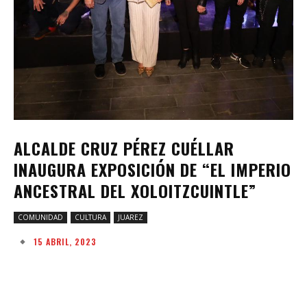
ALCALDE CRUZ PÉREZ CUÉLLAR
INAUGURA EXPOSICIÓN DE “EL IMPERIO
ANCESTRAL DEL XOLOITZCUINTLE”
COMUNIDAD
CULTURA
JUAREZ
15 ABRIL, 2023
Facebook
Twitter
Pinterest
W