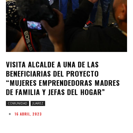
VISITA ALCALDE A UNA DE LAS
BENEFICIARIAS DEL PROYECTO
“MUJERES EMPRENDEDORAS MADRES
DE FAMILIA Y JEFAS DEL HOGAR”
COMUNIDAD
JUAREZ
16 ABRIL, 2023
Facebook
Twitter
Pinterest
W