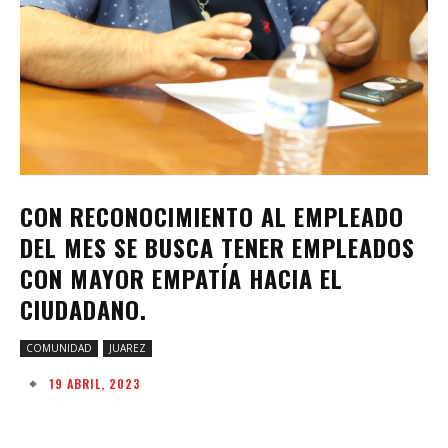
CON RECONOCIMIENTO AL EMPLEADO
DEL MES SE BUSCA TENER EMPLEADOS
CON MAYOR EMPATÍA HACIA EL
CIUDADANO.
COMUNIDAD
JUAREZ
19 ABRIL, 2023
Facebook
Twitter
Pinterest
W