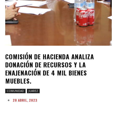
COMISIÓN DE HACIENDA ANALIZA
DONACIÓN DE RECURSOS Y LA
ENAJENACIÓN DE 4 MIL BIENES
MUEBLES.
COMUNIDAD
JUAREZ
20 ABRIL, 2023
Facebook
Twitter
Pinterest
W