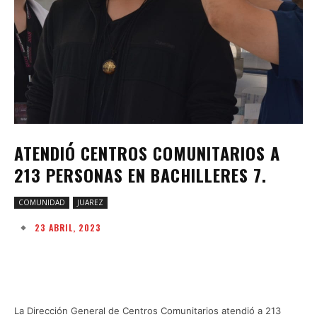
ATENDIÓ CENTROS COMUNITARIOS A
213 PERSONAS EN BACHILLERES 7.
COMUNIDAD
JUAREZ
23 ABRIL, 2023
Facebook
Twitter
Pinterest
W
La Dirección General de Centros Comunitarios atendió a 213