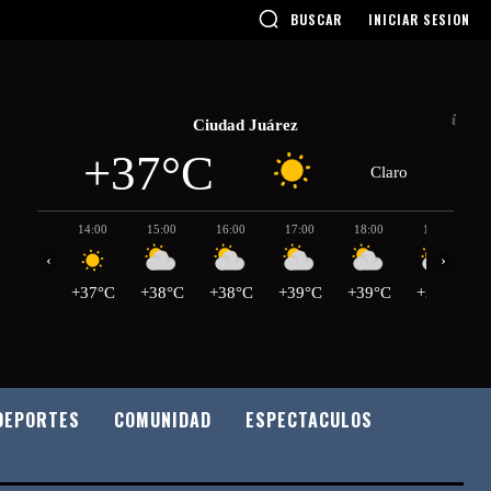
BUSCAR
INICIAR SESION
Ciudad Juárez
+37°C
Claro
14:00
15:00
16:00
17:00
18:00
19:00
‹
›
+37°C
+38°C
+38°C
+39°C
+39°C
+38°C
DEPORTES
COMUNIDAD
ESPECTACULOS