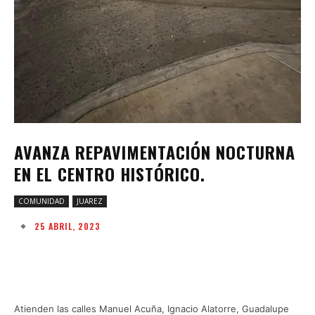
AVANZA REPAVIMENTACIÓN NOCTURNA
EN EL CENTRO HISTÓRICO.
COMUNIDAD
JUAREZ
25 ABRIL, 2023
Facebook
Twitter
Pinterest
W
Atienden las calles Manuel Acuña, Ignacio Alatorre, Guadalupe