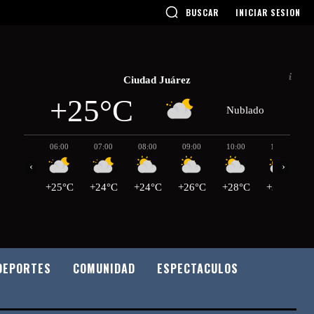
BUSCAR
INICIAR SESION
Ciudad Juárez
+25°C
Nublado
06:00
07:00
08:00
09:00
10:00
11:00
‹
›
+25°C
+24°C
+24°C
+26°C
+28°C
+30°C
DEPORTES
COMUNIDAD
ESPECTACULOS