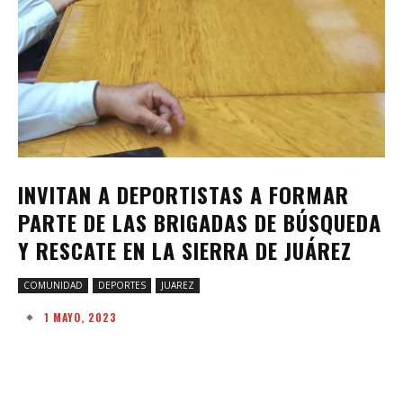
INVITAN A DEPORTISTAS A FORMAR
PARTE DE LAS BRIGADAS DE BÚSQUEDA
Y RESCATE EN LA SIERRA DE JUÁREZ
COMUNIDAD
DEPORTES
JUAREZ
1 MAYO, 2023
Facebook
Twitter
Pinterest
W