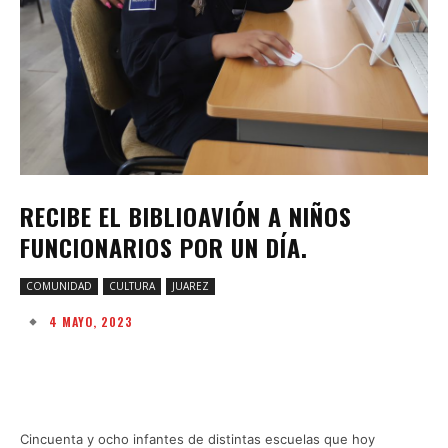
RECIBE EL BIBLIOAVIÓN A NIÑOS
FUNCIONARIOS POR UN DÍA.
COMUNIDAD
CULTURA
JUAREZ
4 MAYO, 2023
Facebook
Twitter
Pinterest
W
Cincuenta y ocho infantes de distintas escuelas que hoy