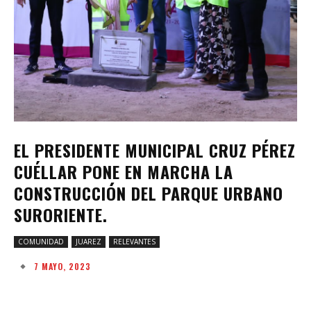
EL PRESIDENTE MUNICIPAL CRUZ PÉREZ
CUÉLLAR PONE EN MARCHA LA
CONSTRUCCIÓN DEL PARQUE URBANO
SURORIENTE.
COMUNIDAD
JUAREZ
RELEVANTES
7 MAYO, 2023
Facebook
Twitter
Pinterest
W