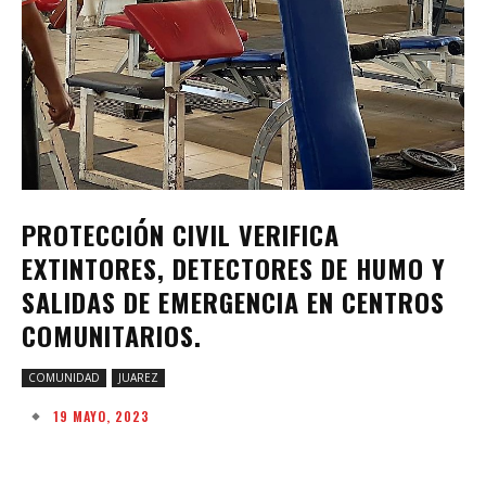
PROTECCIÓN CIVIL VERIFICA
EXTINTORES, DETECTORES DE HUMO Y
SALIDAS DE EMERGENCIA EN CENTROS
COMUNITARIOS.
COMUNIDAD
JUAREZ
19 MAYO, 2023
Facebook
Twitter
Pinterest
W