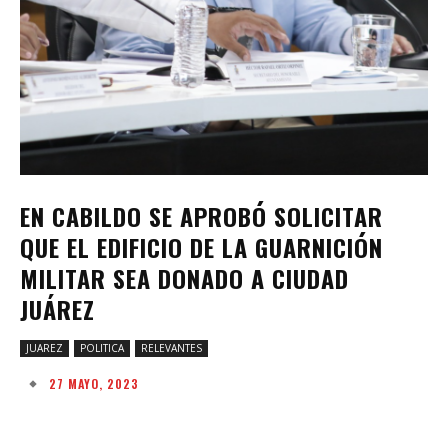
EN CABILDO SE APROBÓ SOLICITAR
QUE EL EDIFICIO DE LA GUARNICIÓN
MILITAR SEA DONADO A CIUDAD
JUÁREZ
JUAREZ
POLITICA
RELEVANTES
27 MAYO, 2023
Facebook
Twitter
Pinterest
W