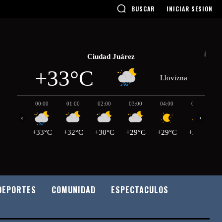
BUSCAR
INICIAR SESION
Ciudad Juárez
+33°C
Llovizna
00:00
01:00
02:00
03:00
04:00
05:00
‹
›
+33°C
+32°C
+30°C
+29°C
+29°C
+28°C
DEPORTES
COMUNIDAD
ESPECTACULOS