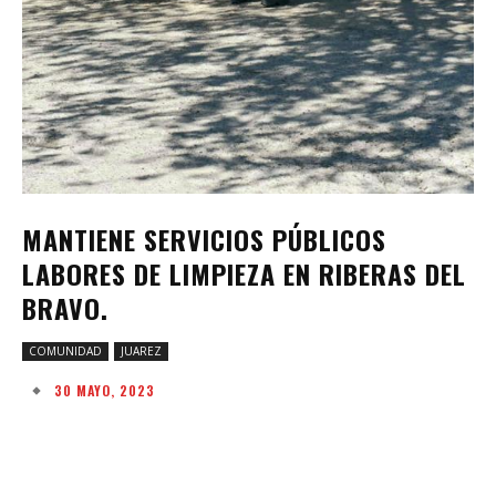
MANTIENE SERVICIOS PÚBLICOS
LABORES DE LIMPIEZA EN RIBERAS DEL
BRAVO.
COMUNIDAD
JUAREZ
30 MAYO, 2023
Facebook
Twitter
Pinterest
W