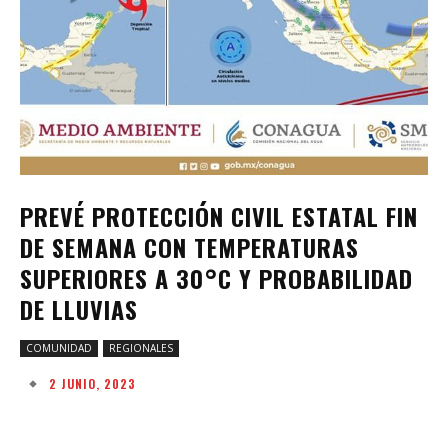
PREVÉ PROTECCIÓN CIVIL ESTATAL FIN
DE SEMANA CON TEMPERATURAS
SUPERIORES A 30°C Y PROBABILIDAD
DE LLUVIAS
COMUNIDAD
REGIONALES
2 JUNIO, 2023
Facebook
Twitter
Pinterest
W