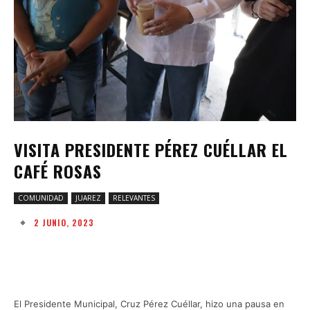
VISITA PRESIDENTE PÉREZ CUÉLLAR EL
CAFÉ ROSAS
COMUNIDAD
JUAREZ
RELEVANTES
2 JUNIO, 2023
Facebook
Twitter
Pinterest
W
El Presidente Municipal, Cruz Pérez Cuéllar, hizo una pausa en