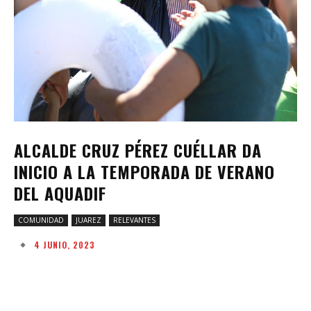
ALCALDE CRUZ PÉREZ CUÉLLAR DA
INICIO A LA TEMPORADA DE VERANO
DEL AQUADIF
COMUNIDAD
JUAREZ
RELEVANTES
4 JUNIO, 2023
Facebook
Twitter
Pinterest
W