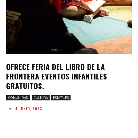
OFRECE FERIA DEL LIBRO DE LA
FRONTERA EVENTOS INFANTILES
GRATUITOS.
COMUNIDAD
CULTURA
ESTATALES
4 JUNIO, 2023
Facebook
Twitter
Pinterest
W