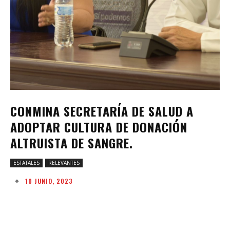
CONMINA SECRETARÍA DE SALUD A
ADOPTAR CULTURA DE DONACIÓN
ALTRUISTA DE SANGRE.
ESTATALES
RELEVANTES
10 JUNIO, 2023
Facebook
Twitter
Pinterest
W