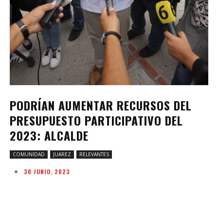
PODRÍAN AUMENTAR RECURSOS DEL
PRESUPUESTO PARTICIPATIVO DEL
2023: ALCALDE
COMUNIDAD
JUAREZ
RELEVANTES
30 JUNIO, 2023
Facebook
Twitter
Pinterest
W