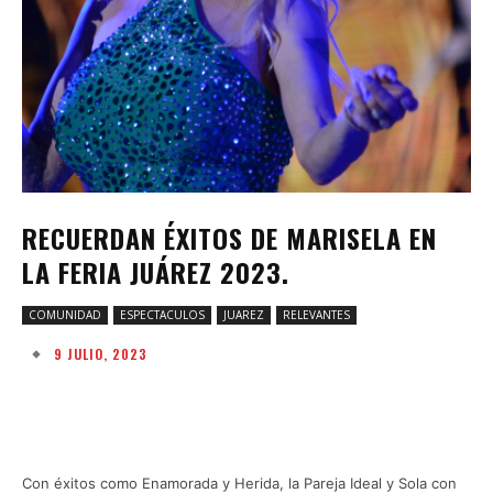
RECUERDAN ÉXITOS DE MARISELA EN
LA FERIA JUÁREZ 2023.
COMUNIDAD
ESPECTACULOS
JUAREZ
RELEVANTES
9 JULIO, 2023
Facebook
Twitter
Pinterest
W
Con éxitos como Enamorada y Herida, la Pareja Ideal y Sola con