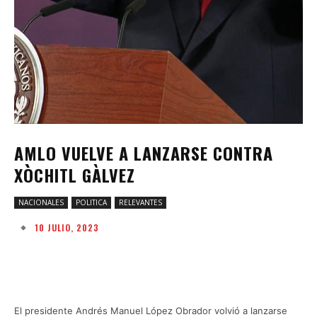
AMLO VUELVE A LANZARSE CONTRA
XÒCHITL GÀLVEZ
NACIONALES
POLITICA
RELEVANTES
10 JULIO, 2023
Facebook
Twitter
Pinterest
W
El presidente Andrés Manuel López Obrador volvió a lanzarse