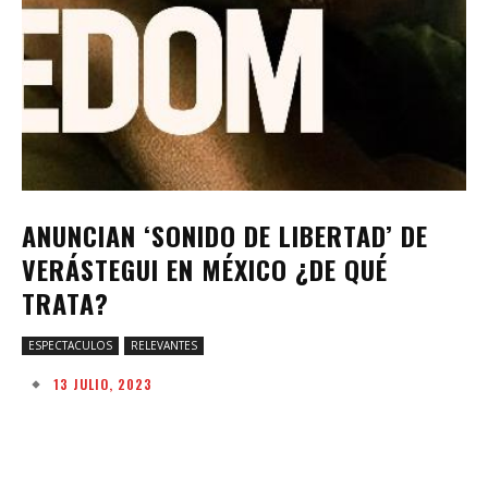
ANUNCIAN ‘SONIDO DE LIBERTAD’ DE
VERÁSTEGUI EN MÉXICO ¿DE QUÉ
TRATA?
ESPECTACULOS
RELEVANTES
13 JULIO, 2023
Facebook
Twitter
Pinterest
W