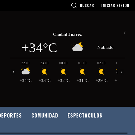
BUSCAR
INICIAR SESION
Ciudad Juárez
+34°C
Nublado
22:00
23:00
00:00
01:00
02:00
03:00
‹
›
+34°C
+33°C
+32°C
+31°C
+29°C
+29°C
DEPORTES
COMUNIDAD
ESPECTACULOS