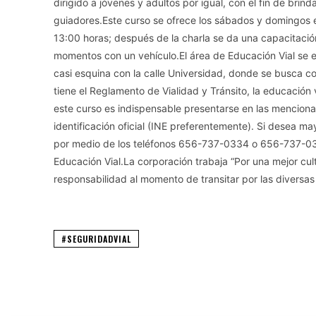
dirigido a jóvenes y adultos por igual, con el fin de brin
guiadores.Este curso se ofrece los sábados y domingos en
13:00 horas; después de la charla se da una capacitación
momentos con un vehículo.El área de Educación Vial se en
casi esquina con la calle Universidad, donde se busca co
tiene el Reglamento de Vialidad y Tránsito, la educación 
este curso es indispensable presentarse en las menciona
identificación oficial (INE preferentemente). Si desea m
por medio de los teléfonos 656-737-0334 o 656-737-033
Educación Vial.La corporación trabaja “Por una mejor cultu
responsabilidad al momento de transitar por las diversas
#SEGURIDADVIAL