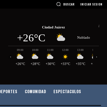
BUSCAR
INICIAR SESION
Ciudad Juárez
+26°C
Nublado
09:00
10:00
11:00
12:00
13:00
14:00
‹
›
+26°C
+28°C
+30°C
+33°C
+35°C
+37°C
DEPORTES
COMUNIDAD
ESPECTACULOS