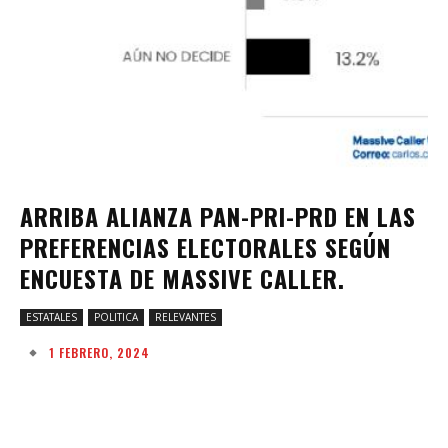
ARRIBA ALIANZA PAN-PRI-PRD EN LAS
PREFERENCIAS ELECTORALES SEGÚN
ENCUESTA DE MASSIVE CALLER.
ESTATALES
POLITICA
RELEVANTES
1 FEBRERO, 2024
Facebook
Twitter
Pinterest
W