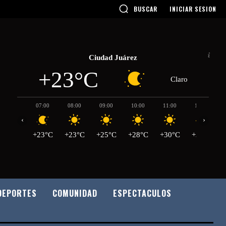
BUSCAR
INICIAR SESION
Ciudad Juárez
+23°C
Claro
07:00
08:00
09:00
10:00
11:00
12:00
‹
›
+23°C
+23°C
+25°C
+28°C
+30°C
+32°C
DEPORTES
COMUNIDAD
ESPECTACULOS