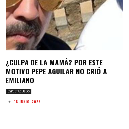
¿CULPA DE LA MAMÁ? POR ESTE
MOTIVO PEPE AGUILAR NO CRIÓ A
EMILIANO
ESPECTACULOS
15 JUNIO, 2025
Facebook
Twitter
Pinterest
W