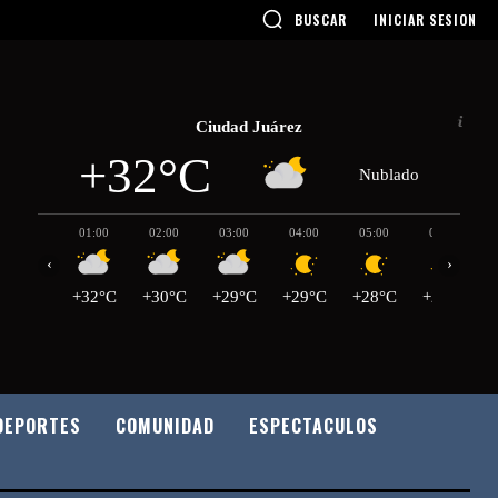
BUSCAR
INICIAR SESION
Ciudad Juárez
+32°C
Nublado
01:00
02:00
03:00
04:00
05:00
06:00
‹
›
+32°C
+30°C
+29°C
+29°C
+28°C
+27°C
DEPORTES
COMUNIDAD
ESPECTACULOS