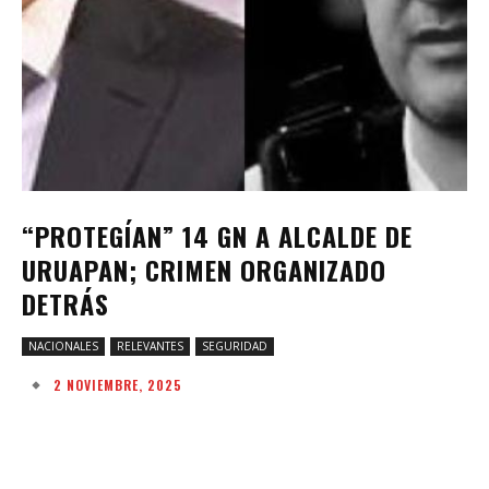
“PROTEGÍAN” 14 GN A ALCALDE DE
URUAPAN; CRIMEN ORGANIZADO
DETRÁS
NACIONALES
RELEVANTES
SEGURIDAD
2 NOVIEMBRE, 2025
Facebook
Twitter
Pinterest
W