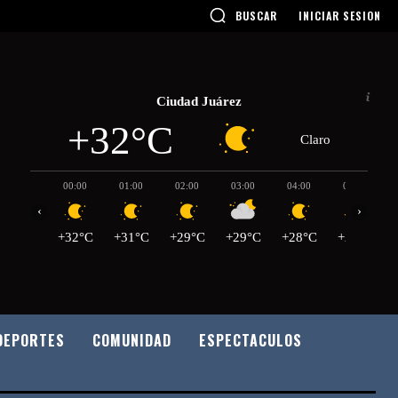
BUSCAR
INICIAR SESION
Ciudad Juárez
+32°C
Claro
00:00
01:00
02:00
03:00
04:00
05:00
‹
›
+32°C
+31°C
+29°C
+29°C
+28°C
+27°C
DEPORTES
COMUNIDAD
ESPECTACULOS