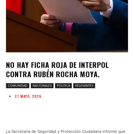
NO HAY FICHA ROJA DE INTERPOL
CONTRA RUBÉN ROCHA MOYA.
COMUNIDAD
NACIONALES
POLITICA
RELEVANTES
27 MAYO, 2026
Facebook
Twitter
Pinterest
W
La Secretaría de Seguridad y Protección Ciudadana informó que