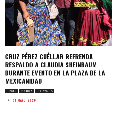
CRUZ PÉREZ CUÉLLAR REFRENDA
RESPALDO A CLAUDIA SHEINBAUM
DURANTE EVENTO EN LA PLAZA DE LA
MEXICANIDAD
JUAREZ
POLITICA
RELEVANTES
31 MAYO, 2026
Facebook
Twitter
Pinterest
W