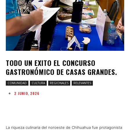
TODO UN EXITO EL CONCURSO
GASTRONÓMICO DE CASAS GRANDES.
COMUNIDAD
CULTURA
REGIONALES
RELEVANTES
2 JUNIO, 2026
Facebook
Twitter
Pinterest
W
La riqueza culinaria del noroeste de Chihuahua fue protagonista