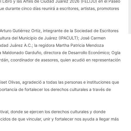
 del Libro y las Artes de Ciudad Juárez 2026 (FELIJU) en el Paseo
ue durante cinco días reunirá a escritores, artistas, promotores
rturo Gutiérrez Ortiz, integrante de la Sociedad de Escritores
 Cultura del Municipio de Juárez (IPACULT); José Carmen
iudad Juárez A.C.; la regidora Martha Patricia Mendoza
ia Maldonado Garduño, directora de Desarrollo Económico; Ogla
ordán, coordinador de asesores, quien acudió en representación
iset Olivas, agradeció a todas las personas e instituciones que
importancia de fortalecer los derechos culturales a través de
tival, donde se ejercen los derechos culturales y donde
s de que vincular, unir y fortalecer nos ayuda a llegar más