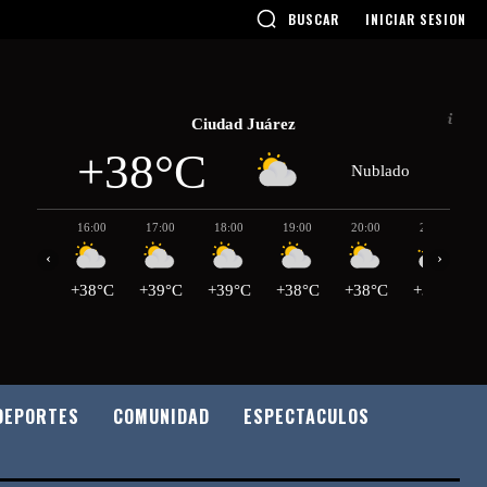
BUSCAR
INICIAR SESION
Ciudad Juárez
+38°C
Nublado
16:00
17:00
18:00
19:00
20:00
21:00
‹
›
+38°C
+39°C
+39°C
+38°C
+38°C
+36°C
DEPORTES
COMUNIDAD
ESPECTACULOS