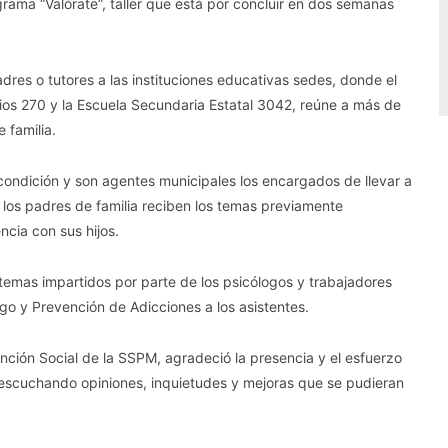
grama “Valórate”, taller que está por concluir en dos semanas
res o tutores a las instituciones educativas sedes, donde el
cios 270 y la Escuela Secundaria Estatal 3042, reúne a más de
 familia.
 condición y son agentes municipales los encargados de llevar a
s los padres de familia reciben los temas previamente
cia con sus hijos.
temas impartidos por parte de los psicólogos y trabajadores
o y Prevención de Adicciones a los asistentes.
ención Social de la SSPM, agradeció la presencia y el esfuerzo
 escuchando opiniones, inquietudes y mejoras que se pudieran