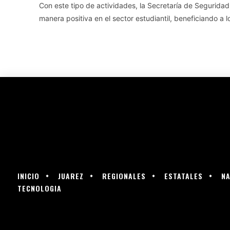
Con este tipo de actividades, la Secretaría de Seguridad 
manera positiva en el sector estudiantil, beneficiando a l
INICIO
JUAREZ
REGIONALES
ESTATALES
NA
TECNOLOGIA