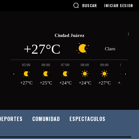
BUSCAR
INICIAR SESION
Ciudad Juárez
+27°C
Claro
05:00
06:00
07:00
08:00
09:00
10:00
‹
›
+27°C
+25°C
+24°C
+24°C
+27°C
+29°C
DEPORTES
COMUNIDAD
ESPECTACULOS