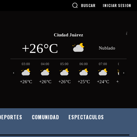
BUSCAR
INICIAR SESION
Ciudad Juárez
+26°C
Nublado
03:00
04:00
05:00
06:00
07:00
08:00
‹
›
+26°C
+26°C
+26°C
+25°C
+24°C
+24°C
DEPORTES
COMUNIDAD
ESPECTACULOS