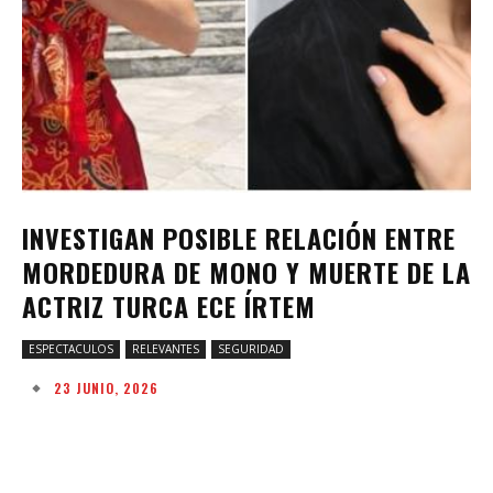
INVESTIGAN POSIBLE RELACIÓN ENTRE
MORDEDURA DE MONO Y MUERTE DE LA
ACTRIZ TURCA ECE ÍRTEM
ESPECTACULOS
RELEVANTES
SEGURIDAD
23 JUNIO, 2026
Facebook
Twitter
Pinterest
W