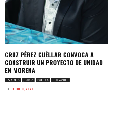
CRUZ PÉREZ CUÉLLAR CONVOCA A
CONSTRUIR UN PROYECTO DE UNIDAD
EN MORENA
ESTATALES
JUAREZ
POLITICA
RELEVANTES
3 JULIO, 2026
Facebook
Twitter
Pinterest
W