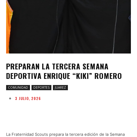
PREPARAN LA TERCERA SEMANA
DEPORTIVA ENRIQUE “KIKI” ROMERO
COMUNIDAD
DEPORTES
JUAREZ
3 JULIO, 2026
Facebook
Twitter
Pinterest
W
La Fraternidad Scouts prepara la tercera edición de la Semana