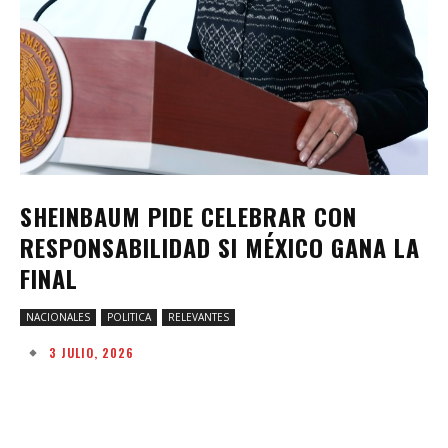
SHEINBAUM PIDE CELEBRAR CON
RESPONSABILIDAD SI MÉXICO GANA LA
FINAL
NACIONALES
POLITICA
RELEVANTES
3 JULIO, 2026
Facebook
Twitter
Pinterest
W