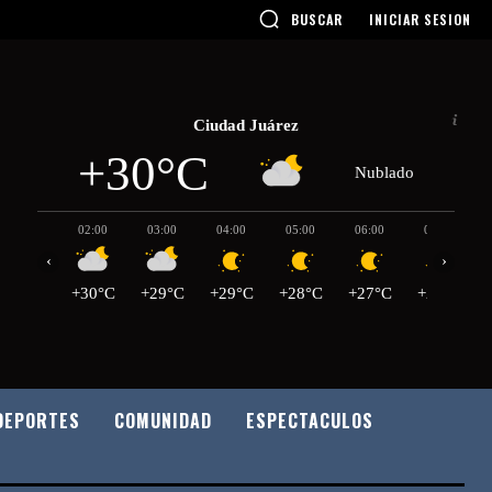
BUSCAR
INICIAR SESION
Ciudad Juárez
+30°C
Nublado
02:00
03:00
04:00
05:00
06:00
07:00
‹
›
+30°C
+29°C
+29°C
+28°C
+27°C
+27°C
DEPORTES
COMUNIDAD
ESPECTACULOS